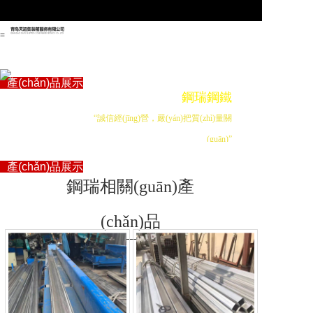
=
首頁
關(guān)于管駿
產(chǎn)品展示
鋼瑞鋼鐵
企業(yè)資訊
聯(lián)系我們
“誠信經(jīng)營，嚴(yán)把質(zhì)量關
首頁
(guān)”
關(guān)于管駿
產(chǎn)品展示
鋼瑞相關(guān)產
企業(yè)資訊
聯(lián)系我們
(chǎn)品