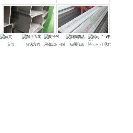
首頁
解決方案
周邊設(shè)備
新聞資訊
關(guān)于我們
0
0
304方管3
316L方管
不锈钢方管
不锈钢方管
1
2
>
佛山市管駿不銹鋼有限公司
粵ICP備2024309651號
Foshan Gangrui Iron and Steel Trade Co., Ltd