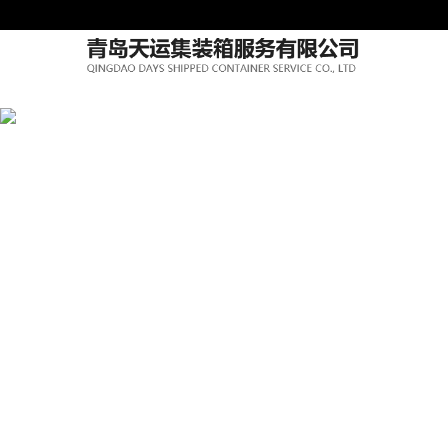
專(zhuān)注自動(d
生產(chǎn)線(xiàn
“自動(dòng)化信息化智能制造”
(shè)備
(zhuān)家