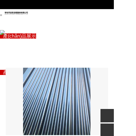
=
首頁
關(guān)于管駿
產(chǎn)品展示
專注自動化生產(chǎn)線
企業(yè)資訊
“自動化信息化智能制造”解決方案專家
設(shè)備
聯(lián)系我們
首頁
關(guān)于管駿
產(chǎn)品展示
企業(yè)資訊
聯(lián)系我們