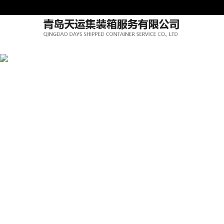
專注自動化生產(ch
設(shè)備
“自動化信息化智能制造”解決方案