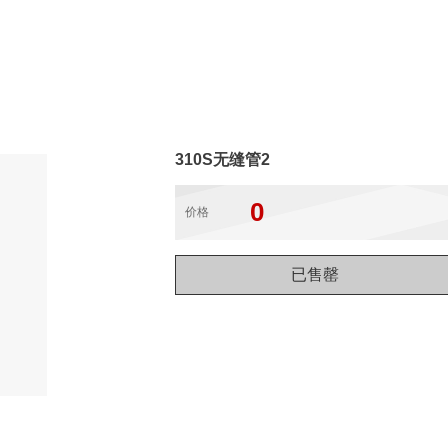
310S无缝管2
0
价格