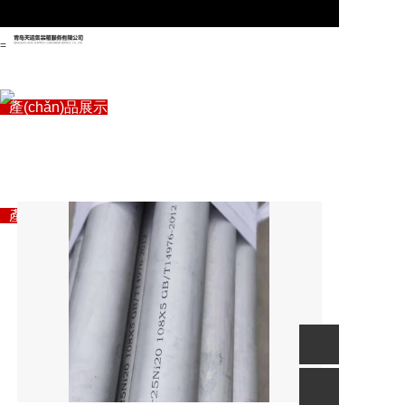
=
首頁
關(guān)于管駿
產(chǎn)品展示
專注自動化生產(chǎn)線
企業(yè)資訊
“自動化信息化智能制造”解決方案專家
設(shè)備
聯(lián)系我們
首頁
關(guān)于管駿
產(chǎn)品展示
企業(yè)資訊
聯(lián)系我們