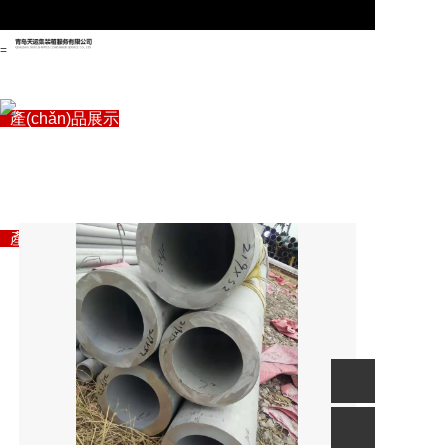
=
首頁
關(guān)于管駿
產(chǎn)品展示
專注自動化生產(chǎn)線
企業(yè)資訊
“自動化信息化智能制造”解決方案專家
設(shè)備
聯(lián)系我們
首頁
關(guān)于管駿
產(chǎn)品展示
企業(yè)資訊
聯(lián)系我們