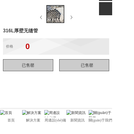
316L厚壁无缝管
0
价格
首頁
解決方案
周邊設(shè)備
新聞資訊
關(guān)于我們
佛山市管駿不銹鋼有限公司