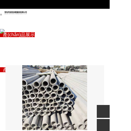
=
首頁
關(guān)于管駿
產(chǎn)品展示
專注自動(dòng)化生產
企業(yè)資訊
“自動(dòng)化信息化智能制造”解決方案專家
(chǎn)線設(shè)備
聯(lián)系我們
首頁
關(guān)于管駿
產(chǎn)品展示
企業(yè)資訊
聯(lián)系我們